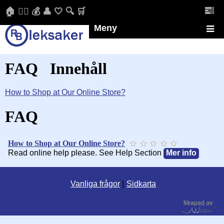
🏠 🏳️‍🌈 💰 👤 🤍 🔍 🛒
Meny
FAQ Innehåll
How to Shop at Our Online Store?
FAQ
How to Shop at Our Online Store?
Read online help please. See Help Section
Mer info
Vanliga frågor
Sidkarta